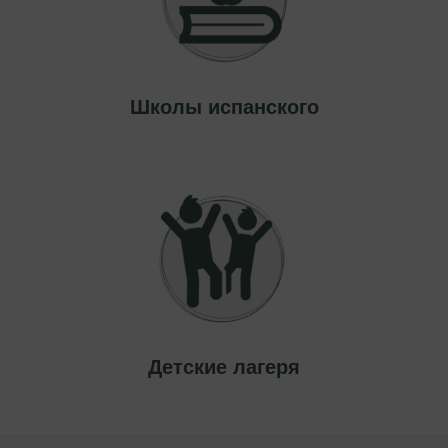
Школы
испанского
Детские
лагеря