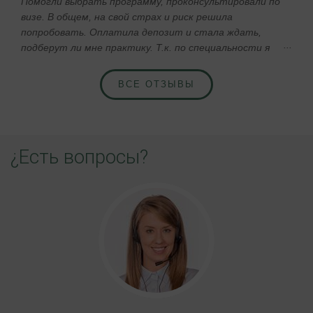
Помогли выбрать программу, проконсультировали по
визе. В общем, на свой страх и риск решила
попробовать. Оплатила депозит и стала ждать,
подберут ли мне практику. Т.к. по специальности я
«аналитик БД», то работа агентству предстояла не
простая )) Через 4 недели мне написали, что нашли
ВСЕ ОТЗЫВЫ
мне практику, прислали документы на визу. Затем
самое тяжелое время – время ожидание ответа.
Правда, сомневалась в том, что мне дадут визу только
я. Когда написала Виталии письмо «Ура! Мне дали
¿Есть вопросы?
визу!». Получила ответ, которому очень искренне
удивилась - «Конечно! По-другому и быть не могло».
Вот уже полгода как я учусь-работаю в Испании, и в
следующем семестре буду поступать на программу
мастер в Universidad Politecnica de Valencia. Теперь я
сама агент, правда, занимаюсь курсами английского
языка, и уже со знанием дела могу сказать, что
Испанский в Испании – одно из немногих агентств,
работающих с Россией, которые придерживаются
европейских ценовых стандартов и европейского
качества обслуживания, не придумывая непонятных