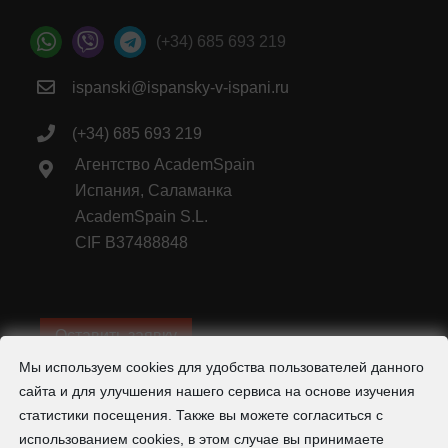
(+34) 685 693 219
ispanski@ispansky-v-ispani.ru
(+34) 685 693 219
Агентство AcademSpain
Испания, Саламанка
AcademSpain S.L.
CIF B37488848
Оставить заявку
Мы используем cookies для удобства пользователей данного
Показать цены в рублях
1 евро =
95
рубль
сайта и для улучшения нашего сервиса на основе изучения
статистики посещения. Также вы можете согласиться с
использованием cookies, в этом случае вы принимаете