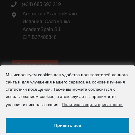
(+34) 685 693 219
Агентство AcademSpain
Испания, Саламанка
AcademSpain S.L.
CIF B37488848
Оставить заявку
Мы используем cookies для удобства пользователей данного
Показать цены в рублях
1 евро =
95
рубль
сайта и для улучшения нашего сервиса на основе изучения
статистики посещения. Также вы можете согласиться с
использованием cookies, в этом случае вы принимаете
условия их использования.
Политика защиты приватности
Принять все
© Copyright
2026 Ispansky v ispani: Курсы испанского |