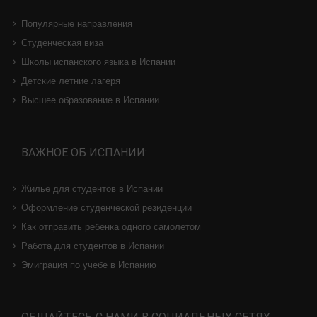
Хотите вовремя получать уведомления о новостях
и изменениях по теме Испания и Испанский язык?
Если вас интересует изучение испанского
Если вас интересует тема переезда в Испанию
По теме магистратуры
ППо теме поступления в университет на бакалавриат
КУРСЫ:
Популярные направления
Студенческая виза
Школы испанского языка в Испании
Детские летние лагеря
Высшее образование в Испании