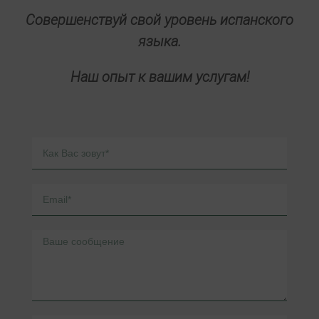
(+34) 685 693 219
ispansky@ispansky-v-ispani.ru
(+34) 685 693 219
Совершенствуй свой уровень испанского
языка.
Наш опыт к вашим услугам!