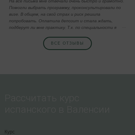
Валерия Зайцева
24 Лет, Лобня
На все письма мне отвечали очень быстро и грамотно.
Помогли выбрать программу, проконсультировали по
визе. В общем, на свой страх и риск решила
попробовать. Оплатила депозит и стала ждать,
подберут ли мне практику. Т.к. по специальности я
«аналитик БД», то работа агентству предстояла не
простая )) Через 4 недели мне написали, что нашли
ВСЕ ОТЗЫВЫ
мне практику, прислали документы на визу. Затем
самое тяжелое время – время ожидание ответа.