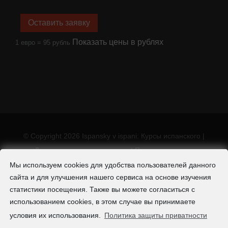
ispanski@ispansky-v-ispani.ru
(+34) 685 693 219
Агентство AcademSpain
Испания, Саламанка
AcademSpain S.L.
CIF B37488848
Оставить заявку
Мы используем cookies для удобства пользователей данного
Показать цены в рублях
1 евро =
95
рубль
сайта и для улучшения нашего сервиса на основе изучения
статистики посещения. Также вы можете согласиться с
использованием cookies, в этом случае вы принимаете
условия их использования.
Политика защиты приватности