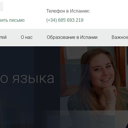
Телефон в Испании:
ить письмо
(+34) 685 693 219
тей
О нас
Образование в Испании
Важное
о языка