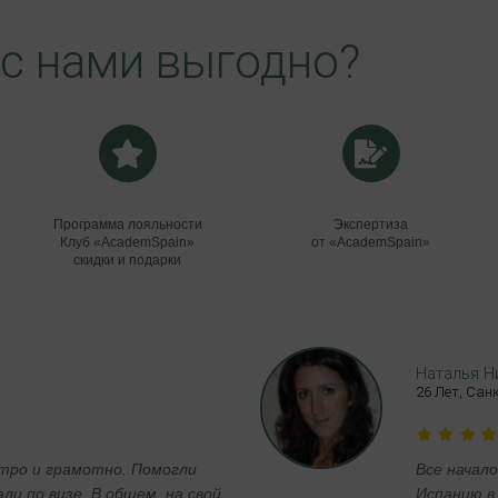
с нами выгодно?
Программа лояльности
Экспертиза
Клуб «AcademSpain»
от «AcademSpain»
скидки и подарки
Наталья Н
26 Лет, Сан
стро и грамотно. Помогли
Все начало
и по визе. В общем, на свой
Испанию в