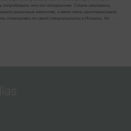
ь попробовать что-то посерьезнее. Стала смотреть,
агают различные агенства, и меня очень заинтересовала
ть стажировки по своей специальности в Испании. Но
 проблема – я уже не была студентом, и многие агенства
ь искать мне практику. И когда надежды уже почти не
ое письмо откликнулось Academspain. Далее все было
ко и оперативно – милая девушка Виталия все мне
азъяснила, я внесла депозит, написала свои пожелания по
актики (в сфере фитнеса, на побережье,желательно с
ем) и началось томительное ожидание. Ждать пришлось
льше, чем я рассчитывала, т.к., как мне объяснила
найти стажировку по такой узкой направленности да еще
ванием оказалось очень непросто. Но наконец пришло
las
ное подтверждение – я буду стажироваться 10недель в
ла в команде аниматоров в 4-х звездочном отеле прямо на
ря плюс 2 недели – обязательные языковые курсы в
 К тому же питание и проживание в отеле бесплатно! Визу
роблем, и вот я уже в Испании! Языковые курсы пролетели
ро и я переезжаю в Пенисколу. Первый шок – в команде
в только испанцы, и большинство клиентов тоже!