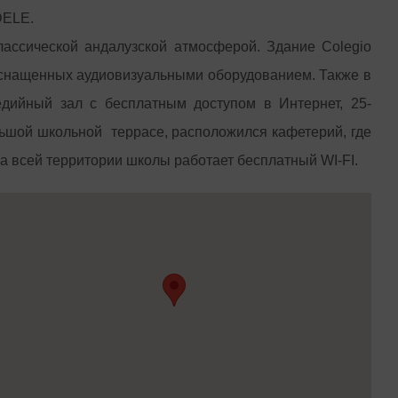
DELE.
лассической андалузской атмосферой. Здание Colegio
 оснащенных аудиовизуальными оборудованием. Также в
едийный зал с бесплатным доступом в Интернет, 25-
льшой школьной террасе, расположился кафетерий, где
а всей территории школы работает бесплатный WI-FI.